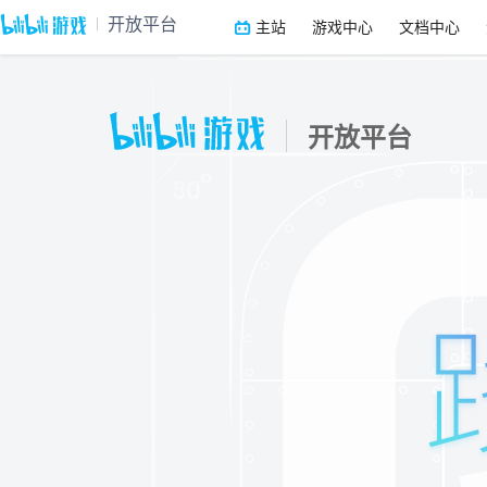
开放平台
主站
游戏中心
文档中心
开放平台